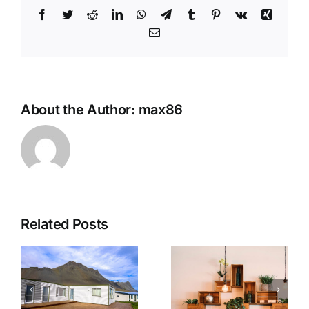
Facebook
Twitter
Reddit
LinkedIn
WhatsApp
Telegram
Tumblr
Pinterest
Vk
Xing
Email
About the Author:
max86
Related Posts
The Best
Plumbing
Floating